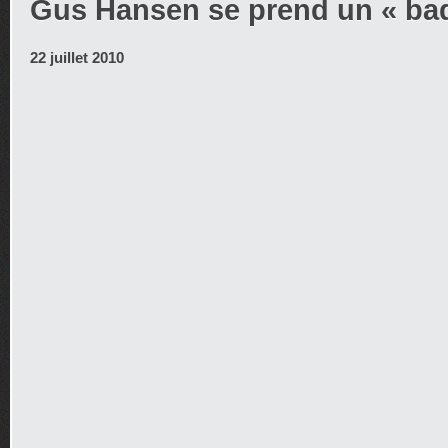
Gus Hansen se prend un « bad
22 juillet 2010