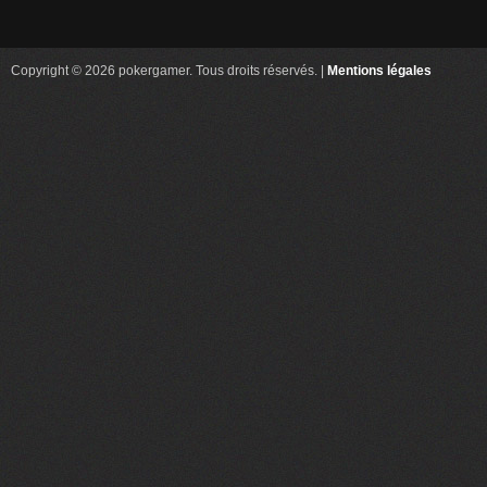
Copyright © 2026 pokergamer. Tous droits réservés. |
Mentions légales