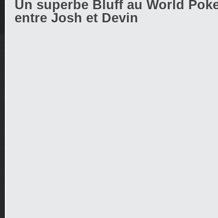
Un superbe Bluff au World Pok
entre Josh et Devin