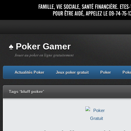
♠ Poker Gamer
Jouer au poker en ligne gratuitement
Actualités Poker
Jeux poker gratuit
Poker
Poke
Tags ‘bluff poker’