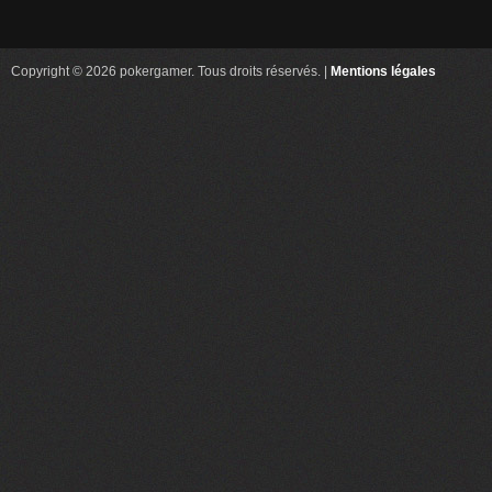
Copyright © 2026 pokergamer. Tous droits réservés. |
Mentions légales