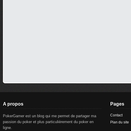
A propos
Pages
Contact
PokerGamer est un blog qui me permet de partager ma
passion du poker et plus particulièrement du poker en
Plan du site
ligne.