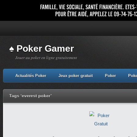
♠ Poker Gamer
Jouer au poker en ligne gratuitement
Actualités Poker
Jeux poker gratuit
Poker
Poke
Tags ‘everest poker’